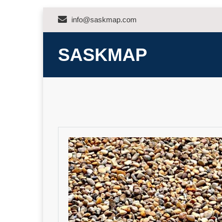
Skip
info@saskmap.com
to
content
SASKMAP