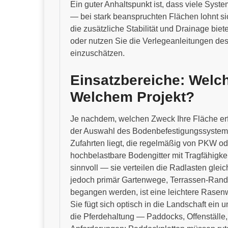
Ein guter Anhaltspunkt ist, dass viele Sys
— bei stark beanspruchten Flächen lohnt si
die zusätzliche Stabilität und Drainage biet
oder nutzen Sie die Verlegeanleitungen des
einzuschätzen.
Einsatzbereiche: Welc
Welchem Projekt?
Je nachdem, welchen Zweck Ihre Fläche erfüll
der Auswahl des Bodenbefestigungssystems 
Zufahrten liegt, die regelmäßig von PKW od
hochbelastbare Bodengitter mit Tragfähigk
sinnvoll — sie verteilen die Radlasten glei
jedoch primär Gartenwege, Terrassen-Randb
begangen werden, ist eine leichtere Rasen
Sie fügt sich optisch in die Landschaft ei
die Pferdehaltung — Paddocks, Offenställe