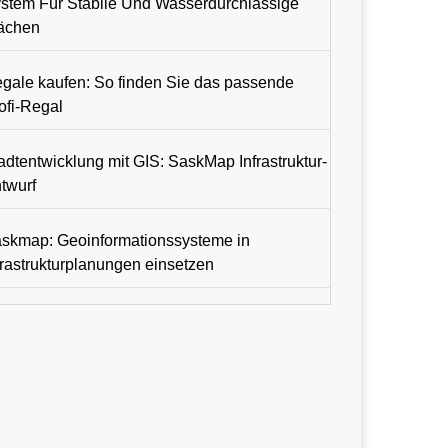
stem Für Stabile Und Wasserdurchlässige
ächen
gale kaufen: So finden Sie das passende
ofi-Regal
adtentwicklung mit GIS: SaskMap Infrastruktur-
twurf
skmap: Geoinformationssysteme in
frastrukturplanungen einsetzen