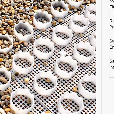
Sy
Fl
Re
Pr
St
En
Sa
In