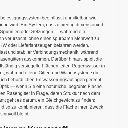
efestigungssystem beeinflusst unmittelbar, wie
läche wird. Ein System, das zu niedrig dimensioniert
et Spurrillen oder Setzungen — während ein
en verursacht, ohne einen spürbaren Mehrwert zu
 PKW oder Lieferfahrzeugen befahren werden,
nlast und stabiler Verbindungsmechanik, während
Rasengittern auskommen. Darüber hinaus spielt die
llständig versiegelte Flächen leiten Regenwasser in
ktur, während offene Gitter- und Wabensysteme die
 auch behördlichen Entwässerungsauflagen gerecht
 Optik — wenn Sie eine natürliche, begrünte Fläche
en Rasengitter in Frage, deren Struktur nach dem
mt geht es darum, ein Gleichgewicht zu finden:
ld so zu kombinieren, dass die Fläche ihren Zweck
sinnvoll bleibt.