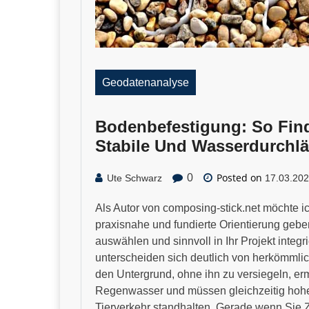
Geodatenanalyse
Bodenbefestigung: So Find
Stabile Und Wasserdurchlä
Posted on
0
Ute Schwarz
17.03.20
Als Autor von composing-stick.net möchte ic
praxisnahe und fundierte Orientierung geb
auswählen und sinnvoll in Ihr Projekt inte
unterscheiden sich deutlich von herkömmlich
den Untergrund, ohne ihn zu versiegeln, er
Regenwasser und müssen gleichzeitig hoh
Tierverkehr standhalten. Gerade wenn Sie Z