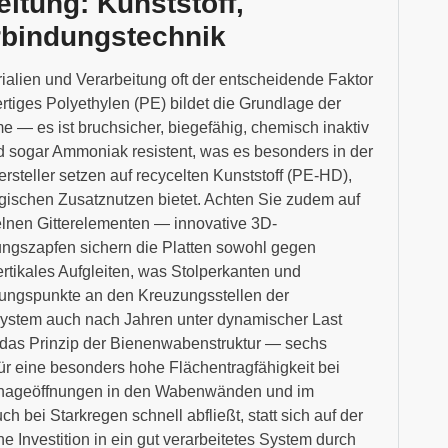
eitung: Kunststoff,
rbindungstechnik
alien und Verarbeitung oft der entscheidende Faktor
rtiges Polyethylen (PE) bildet die Grundlage der
— es ist bruchsicher, biegefähig, chemisch inaktiv
 sogar Ammoniak resistent, was es besonders in der
steller setzen auf recycelten Kunststoff (PE-HD),
logischen Zusatznutzen bietet. Achten Sie zudem auf
lnen Gitterelementen — innovative 3D-
ngszapfen sichern die Platten sowohl gegen
rtikales Aufgleiten, was Stolperkanten und
stungspunkte an den Kreuzungsstellen der
 System auch nach Jahren unter dynamischer Last
t das Prinzip der Bienenwabenstruktur — sechs
für eine besonders hohe Flächentragfähigkeit bei
rainageöffnungen in den Wabenwänden und im
 bei Starkregen schnell abfließt, statt sich auf der
ne Investition in ein gut verarbeitetes System durch