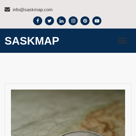
Skip
info@saskmap.com
to
content
SASKMAP