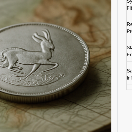
Sy
Fl
Re
Pr
St
En
Sa
In