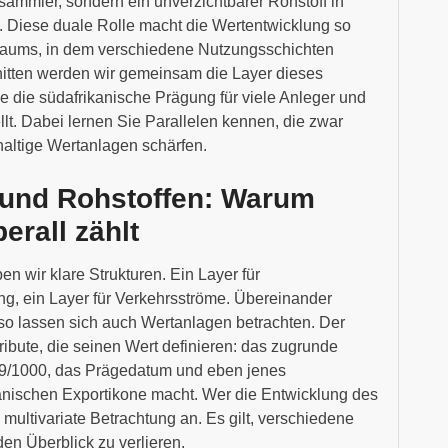
nzsammler, sondern ein unverzichtbarer Rohstoff in
k. Diese duale Rolle macht die Wertentwicklung so
Raums, in dem verschiedene Nutzungsschichten
nitten werden wir gemeinsam die Layer dieses
 die südafrikanische Prägung für viele Anleger und
t. Dabei lernen Sie Parallelen kennen, die zwar
haltige Wertanlagen schärfen.
 und Rohstoffen: Warum
erall zählt
n wir klare Strukturen. Ein Layer für
g, ein Layer für Verkehrsströme. Übereinander
so lassen sich auch Wertanlagen betrachten. Der
ribute, die seinen Wert definieren: das zugrunde
999/1000, das Prägedatum und eben jenes
kanischen Exportikone macht. Wer die Entwicklung des
e multivariate Betrachtung an. Es gilt, verschiedene
en Überblick zu verlieren.