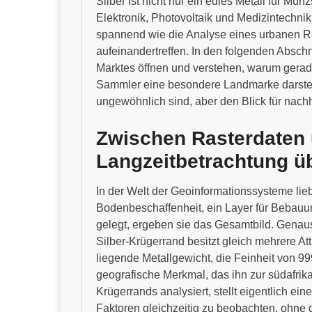
Silber ist nicht nur ein edles Metall für Mü
Elektronik, Photovoltaik und Medizintechni
spannend wie die Analyse eines urbanen 
aufeinandertreffen. In den folgenden Absch
Marktes öffnen und verstehen, warum gerade
Sammler eine besondere Landmarke darstell
ungewöhnlich sind, aber den Blick für nach
Zwischen Rasterdaten
Langzeitbetrachtung üb
In der Welt der Geoinformationssysteme liebe
Bodenbeschaffenheit, ein Layer für Bebauun
gelegt, ergeben sie das Gesamtbild. Genau
Silber-Krügerrand besitzt gleich mehrere Att
liegende Metallgewicht, die Feinheit von 
geografische Merkmal, das ihn zur südafri
Krügerrands analysiert, stellt eigentlich ein
Faktoren gleichzeitig zu beobachten, ohne d