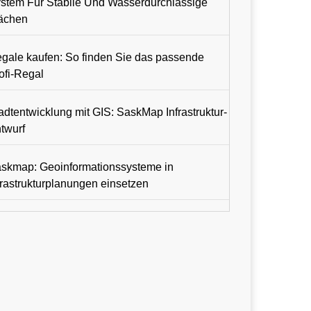
stem Für Stabile Und Wasserdurchlässige
ächen
gale kaufen: So finden Sie das passende
ofi-Regal
adtentwicklung mit GIS: SaskMap Infrastruktur-
twurf
skmap: Geoinformationssysteme in
frastrukturplanungen einsetzen