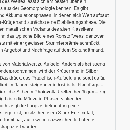
 des Wertes lässt sich am besten über ein
es aus der Geomorphologie kennen. Es gibt
und Akkumulationsphasen, in denen sich Wert aufbaut.
ber-Krügerrand zunächst eine Etablierungsphase. Die
n metallischen Variante des alten Klassikers
nn das typische Bild eines Rohstoffwerts, der zwar
 stets mit einer gewissen Sammlerprämie schmückt.
on Angebot und Nachfrage auf dem Sekundärmarkt.
 von Materialwert zu Aufgeld. Anders als bei streng
onderprogrammen, wird der Krügerrand in Silber
Das drückt das Prägefrisch-Aufgeld und sorgt dafür,
iert. In Jahren steigender industrieller Nachfrage –
n, die Silber in Photovoltaikzellen benötigen – zog
tig blieb die Münze in Phasen sinkender
och zeigt die Langzeitbetrachtung eine
egen ist, besitzt heute ein Stück Edelmetall,
tperformt hat, auch wenn dazwischen turbulente
strapaziert wurden.