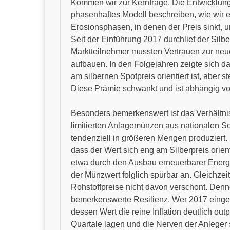
Kommen wir zur Kernfrage. Die Entwicklung
phasenhaftes Modell beschreiben, wie wir 
Erosionsphasen, in denen der Preis sinkt, 
Seit der Einführung 2017 durchlief der Sil
Marktteilnehmer mussten Vertrauen zur neue
aufbauen. In den Folgejahren zeigte sich da
am silbernen Spotpreis orientiert ist, aber
Diese Prämie schwankt und ist abhängig v
Besonders bemerkenswert ist das Verhältnis
limitierten Anlagemünzen aus nationalen S
tendenziell in größeren Mengen produziert. 
dass der Wert sich eng am Silberpreis orient
etwa durch den Ausbau erneuerbarer Energie
der Münzwert folglich spürbar an. Gleichzei
Rohstoffpreise nicht davon verschont. Denn
bemerkenswerte Resilienz. Wer 2017 eingesti
dessen Wert die reine Inflation deutlich ou
Quartale lagen und die Nerven der Anleger 